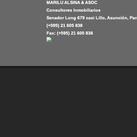
MARILU ALSINA & ASOC
Consultores Inmobiliarios
Senador Long 679 casi Lillo, Asunción, Pa
(+595) 21 605 838
Fax: (+595) 21 605 838