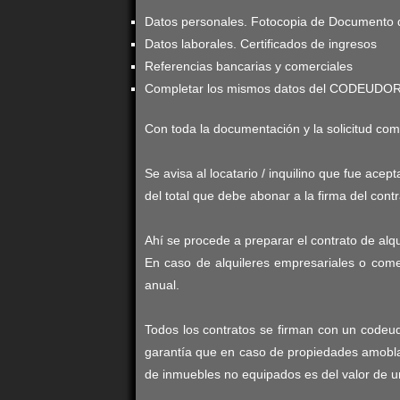
Datos personales. Fotocopia de Documento 
Datos laborales. Certificados de ingresos
Referencias bancarias y comerciales
Completar los mismos datos del CODEUD
Con toda la documentación y la solicitud comp
Se avisa al locatario / inquilino que fue ac
del total que debe abonar a la firma del contr
Ahí se procede a preparar el contrato de alq
En caso de alquileres empresariales o come
anual.
Todos los contratos se firman con un codeu
garantía que en caso de propiedades amobla
de inmuebles no equipados es del valor de 